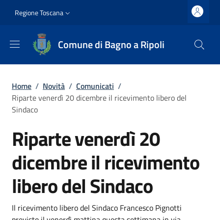
Salta al contenuto principale
Vai al contenuto del piè di pagina
Slim top
Regione Toscana
Comune di Bagno a Ripoli
Briciole di pane
Home
/
Novità
/
Comunicati
/
Riparte venerdì 20 dicembre il ricevimento libero del
Sindaco
Riparte venerdì 20
dicembre il ricevimento
libero del Sindaco
Dettagli
Descrizione breve
Il ricevimento libero del Sindaco Francesco Pignotti
previsto il venerdì mattina questa settimana in via