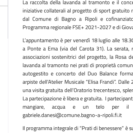
Descrizione
La raccolta della lavanda al tramonto e il conc
iniziative collaterali al progetto di sport gratuito
dal Comune di Bagno a Ripoli e cofinanziato
Programma regionale FSE+ 2021-2027 e di Giova
L’appuntamento è per venerdì 18 luglio alle 18.30
a Ponte a Ema (via del Carota 31). La serata, r
associazioni sostenitrici del progetto, la Rosa de
lavanda al tramonto nei prati di proprietà comunal
autogestito e concerto del Duo Balance format
arpiste dell’Atelier Musicale “Elisa Frandi”. Dalle
una visita gratuita dell’Oratorio trecentesco, spl
La partecipazione è libera e gratuita. I partecipan
mangiare, acqua e un telo per il p
gabriele.danesi@comune.bagno-a-ripoli.fi.it
Il programma integrale di “Prati di benessere” è sul