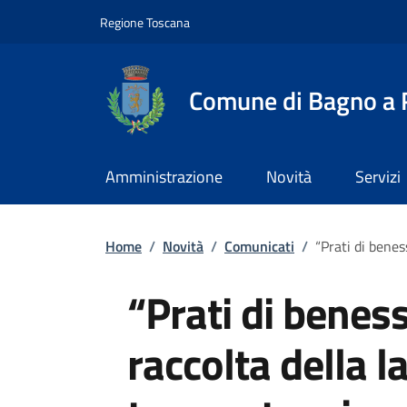
Slim top
Salta al contenuto principale
Vai al contenuto del piè di pagina
Regione Toscana
Comune di Bagno a R
Amministrazione
Novità
Servizi
Briciole di pane
Home
/
Novità
/
Comunicati
/
“Prati di benes
“Prati di benes
raccolta della l