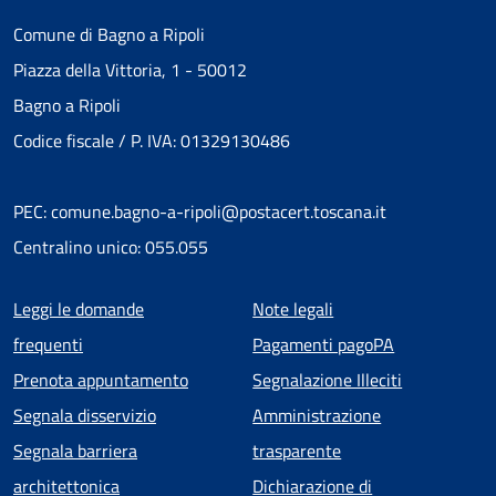
Comune di Bagno a Ripoli
Piazza della Vittoria, 1 - 50012
Bagno a Ripoli
Codice fiscale / P. IVA: 01329130486
PEC: comune.bagno-a-ripoli@postacert.toscana.it
Centralino unico: 055.055
Menu piè di pagina
Leggi le domande
Note legali
frequenti
Pagamenti pagoPA
Prenota appuntamento
Segnalazione Illeciti
Segnala disservizio
Amministrazione
Segnala barriera
trasparente
architettonica
Dichiarazione di