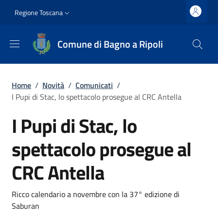
Salta al contenuto principale
Vai al contenuto del piè di pagina
Slim top
Regione Toscana
Comune di Bagno a Ripoli
Briciole di pane
Home
/
Novità
/
Comunicati
/
I Pupi di Stac, lo spettacolo prosegue al CRC Antella
I Pupi di Stac, lo
spettacolo prosegue al
CRC Antella
Dettagli
Descrizione breve
Ricco calendario a novembre con la 37° edizione di
Saburan