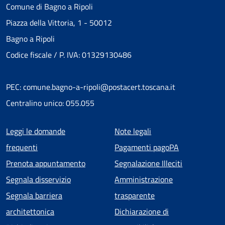
Comune di Bagno a Ripoli
Piazza della Vittoria, 1 - 50012
Bagno a Ripoli
Codice fiscale / P. IVA: 01329130486
PEC: comune.bagno-a-ripoli@postacert.toscana.it
Centralino unico: 055.055
Menu piè di pagina
Leggi le domande
Note legali
frequenti
Pagamenti pagoPA
Prenota appuntamento
Segnalazione Illeciti
Segnala disservizio
Amministrazione
Segnala barriera
trasparente
architettonica
Dichiarazione di