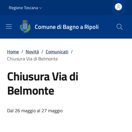
Salta al contenuto principale
Vai al contenuto del piè di pagina
Slim top
Regione Toscana
Comune di Bagno a Ripoli
Briciole di pane
Home
/
Novità
/
Comunicati
/
Chiusura Via di Belmonte
Chiusura Via di
Belmonte
Dettagli
Descrizione breve
Dal 26 maggio al 27 maggio