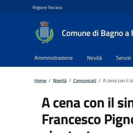
Slim top
Salta al contenuto principale
Vai al contenuto del piè di pagina
Regione Toscana
Comune di Bagno a R
Amministrazione
Novità
Servizi
Briciole di pane
Home
/
Novità
/
Comunicati
/
A cena con il s
A cena con il s
Francesco Pigno