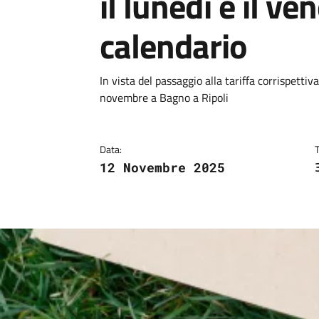
il lunedì e il ven
calendario
Dettagli
Descrizione breve
In vista del passaggio alla tariffa corrispetti
novembre a Bagno a Ripoli
Data:
12 Novembre 2025
Image