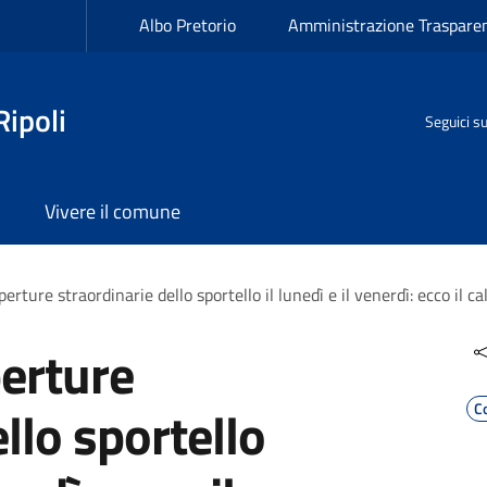
Albo Pretorio
Amministrazione Traspare
ipoli
Seguici s
Vivere il comune
perture straordinarie dello sportello il lunedì e il venerdì: ecco il c
perture
llo sportello
C