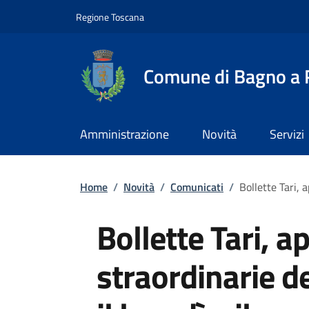
Slim top
Salta al contenuto principale
Vai al contenuto del piè di pagina
Regione Toscana
Comune di Bagno a R
Amministrazione
Novità
Servizi
Briciole di pane
Home
/
Novità
/
Comunicati
/
Bollette Tari, a
Bollette Tari, a
straordinarie de