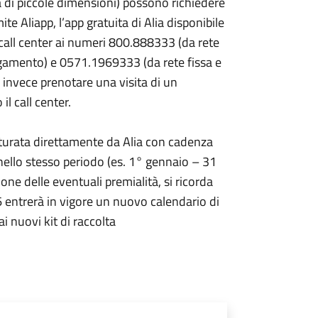
a di piccole dimensioni) possono richiedere
te Aliapp, l’app gratuita di Alia disponibile
call center ai numeri 800.888333 (da rete
pagamento) e 0571.1969333 (da rete fissa e
invece prenotare una visita di un
l call center.
tturata direttamente da Alia con cadenza
 nello stesso periodo (es. 1° gennaio – 31
one delle eventuali premialità, si ricorda
6 entrerà in vigore un nuovo calendario di
i nuovi kit di raccolta