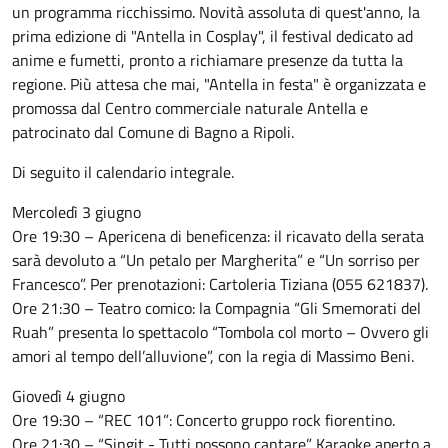
un programma ricchissimo. Novità assoluta di quest'anno, la
prima edizione di "Antella in Cosplay", il festival dedicato ad
anime e fumetti, pronto a richiamare presenze da tutta la
regione. Più attesa che mai, "Antella in festa" è organizzata e
promossa dal Centro commerciale naturale Antella e
patrocinato dal Comune di Bagno a Ripoli.
Di seguito il calendario integrale.
Mercoledì 3 giugno
Ore 19:30 – Apericena di beneficenza: il ricavato della serata
sarà devoluto a “Un petalo per Margherita” e “Un sorriso per
Francesco”. Per prenotazioni: Cartoleria Tiziana (055 621837).
Ore 21:30 – Teatro comico: la Compagnia “Gli Smemorati del
Ruah” presenta lo spettacolo “Tombola col morto – Ovvero gli
amori al tempo dell’alluvione”, con la regia di Massimo Beni.
Giovedì 4 giugno
Ore 19:30 – “REC 101”: Concerto gruppo rock fiorentino.
Ore 21:30 – “Singit - Tutti possono cantare”. Karaoke aperto a