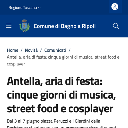
Salta al contenuto principale
Vai al contenuto del piè di pagina
Slim top
Regione Toscana
Comune di Bagno a Ripoli
Briciole di pane
Home
/
Novità
/
Comunicati
/
Antella, aria di festa: cinque giorni di musica, street food e
cosplayer
Antella, aria di festa:
cinque giorni di musica,
street food e cosplayer
Dettagli
Descrizione breve
Dal 3 al 7 giugno piazza Peruzzi e i Giardini della
Resistenza si animano con un programma ricco di eventi.