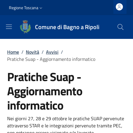
Salta al contenuto principale
Vai al contenuto del piè di pagina
Slim top
Regione Toscana
Comune di Bagno a Ripoli
Briciole di pane
Home
/
Novità
/
Avvisi
/
Pratiche Suap - Aggiornamento informatico
Pratiche Suap -
Aggiornamento
informatico
Dettagli
Descrizione breve
Nei giorni 27, 28 e 29 ottobre le pratiche SUAP pervenute
attraverso STAR e le integrazioni pervenute tramite PEC,
non potranno essere visionate e/o lavorate