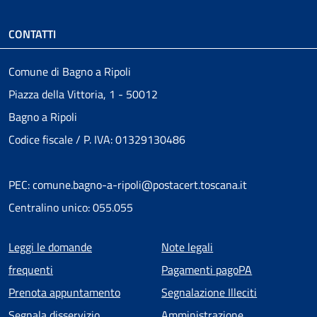
CONTATTI
Comune di Bagno a Ripoli
Piazza della Vittoria, 1 - 50012
Bagno a Ripoli
Codice fiscale / P. IVA: 01329130486
PEC: comune.bagno-a-ripoli@postacert.toscana.it
Centralino unico: 055.055
Menu piè di pagina
Leggi le domande
Note legali
frequenti
Pagamenti pagoPA
Prenota appuntamento
Segnalazione Illeciti
Segnala disservizio
Amministrazione