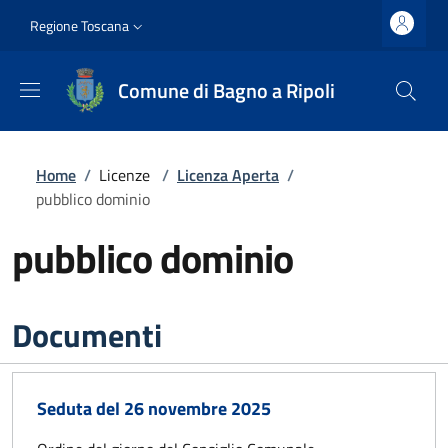
Salta al contenuto principale
Vai al contenuto del piè di pagina
Slim top
Regione Toscana
Comune di Bagno a Ripoli
Briciole di pane
Home
/
Licenze
/
Licenza Aperta
/
pubblico dominio
pubblico dominio
Documenti
Seduta del 26 novembre 2025