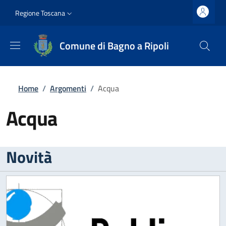
Salta al contenuto principale
Vai al contenuto del piè di pagina
Slim top
Regione Toscana
Comune di Bagno a Ripoli
Briciole di pane
Home
/
Argomenti
/
Acqua
Acqua
Novità