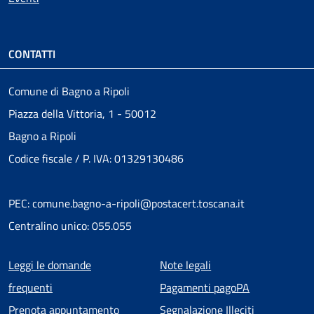
CONTATTI
Comune di Bagno a Ripoli
Piazza della Vittoria, 1 - 50012
Bagno a Ripoli
Codice fiscale / P. IVA: 01329130486
PEC: comune.bagno-a-ripoli@postacert.toscana.it
Centralino unico: 055.055
Menu piè di pagina
Leggi le domande
Note legali
frequenti
Pagamenti pagoPA
Prenota appuntamento
Segnalazione Illeciti