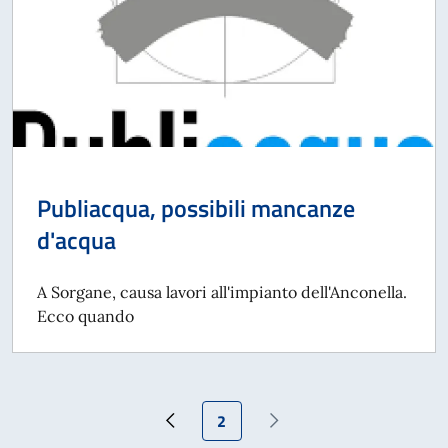
Publiacqua, possibili mancanze
d'acqua
A Sorgane, causa lavori all'impianto dell'Anconella.
Ecco quando
Pagina attuale
2
Pagina precedente
Pagina successiva