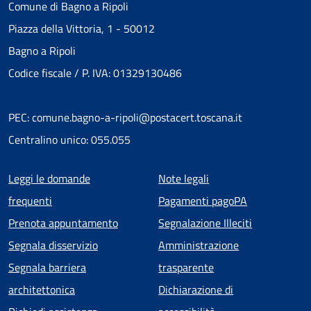
Comune di Bagno a Ripoli
Piazza della Vittoria, 1 - 50012
Bagno a Ripoli
Codice fiscale / P. IVA: 01329130486
PEC: comune.bagno-a-ripoli@postacert.toscana.it
Centralino unico: 055.055
Menu piè di pagina
Leggi le domande
Note legali
frequenti
Pagamenti pagoPA
Prenota appuntamento
Segnalazione Illeciti
Segnala disservizio
Amministrazione
Segnala barriera
trasparente
architettonica
Dichiarazione di