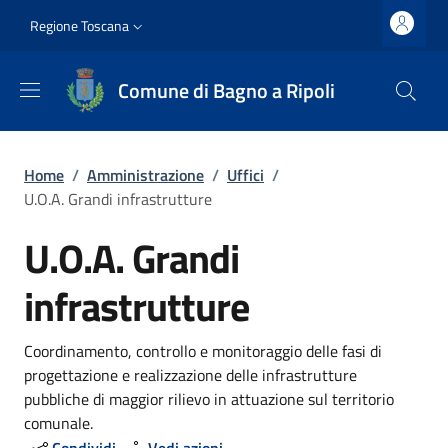
Salta al contenuto principale
Vai al contenuto del piè di pagina
Slim top
Regione Toscana
Comune di Bagno a Ripoli
Briciole di pane
Home
/
Amministrazione
/
Uffici
/
U.O.A. Grandi infrastrutture
U.O.A. Grandi
infrastrutture
Dettagli
Coordinamento, controllo e monitoraggio delle fasi di
progettazione e realizzazione delle infrastrutture
pubbliche di maggior rilievo in attuazione sul territorio
comunale.
Condividi
Vedi azioni