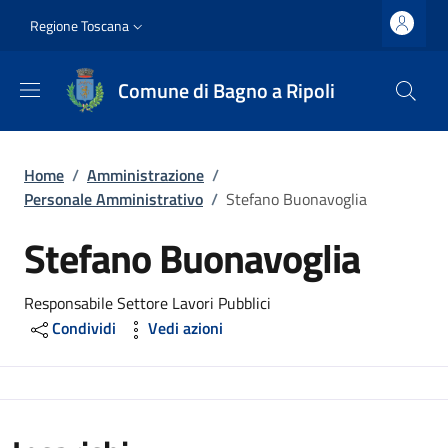
Salta al contenuto principale
Vai al contenuto del piè di pagina
Slim top
Regione Toscana
Comune di Bagno a Ripoli
Briciole di pane
Home
/
Amministrazione
/
Personale Amministrativo
/
Stefano Buonavoglia
Stefano Buonavoglia
Responsabile Settore Lavori Pubblici
Condividi
Vedi azioni