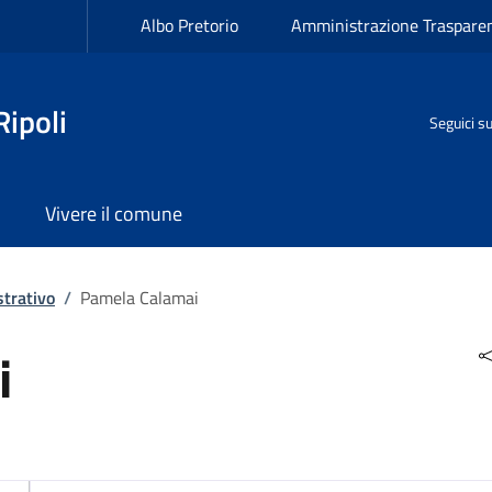
Albo Pretorio
Amministrazione Traspare
ipoli
Seguici s
Vivere il comune
trativo
/
Pamela Calamai
i