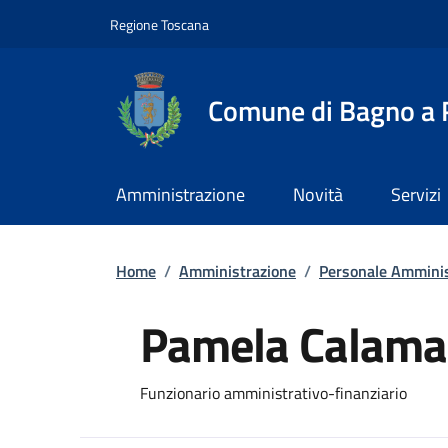
Slim top
Salta al contenuto principale
Vai al contenuto del piè di pagina
Regione Toscana
Comune di Bagno a R
Amministrazione
Novità
Servizi
Briciole di pane
Home
/
Amministrazione
/
Personale Amminis
Pamela Calama
Funzionario amministrativo-finanziario