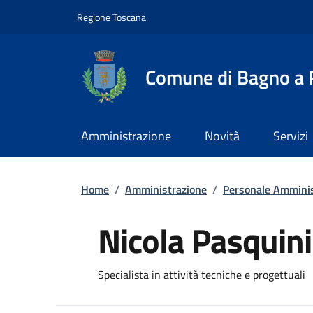
Slim top
Salta al contenuto principale
Vai al contenuto del piè di pagina
Regione Toscana
Comune di Bagno a R
Amministrazione
Novità
Servizi
Briciole di pane
Home
/
Amministrazione
/
Personale Amminis
Nicola Pasquini
Specialista in attività tecniche e progettuali