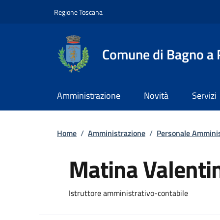
Slim top
Salta al contenuto principale
Vai al contenuto del piè di pagina
Regione Toscana
Comune di Bagno a R
Amministrazione
Novità
Servizi
Briciole di pane
Home
/
Amministrazione
/
Personale Amminis
Matina Valenti
Istruttore amministrativo-contabile