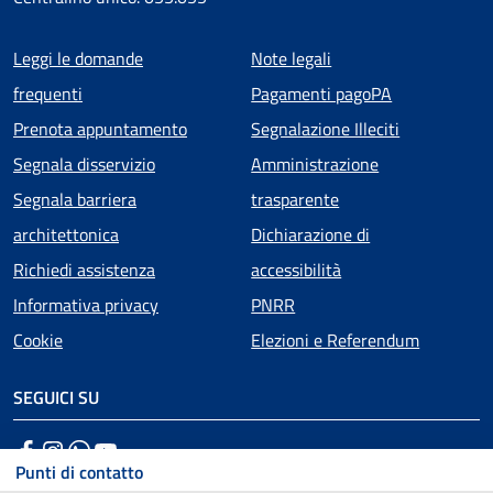
Menu piè di pagina
Leggi le domande
Note legali
frequenti
Pagamenti pagoPA
Prenota appuntamento
Segnalazione Illeciti
Segnala disservizio
Amministrazione
Segnala barriera
trasparente
architettonica
Dichiarazione di
Richiedi assistenza
accessibilità
Informativa privacy
PNRR
Cookie
Elezioni e Referendum
SEGUICI SU
Facebook
Instagram
WhatsApp
YouTube
Punti di contatto