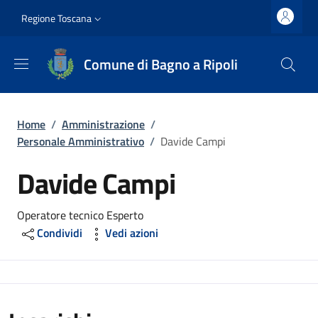
Salta al contenuto principale
Vai al contenuto del piè di pagina
Slim top
Regione Toscana
Comune di Bagno a Ripoli
Briciole di pane
Home
/
Amministrazione
/
Personale Amministrativo
/
Davide Campi
Davide Campi
Operatore tecnico Esperto
Condividi
Vedi azioni