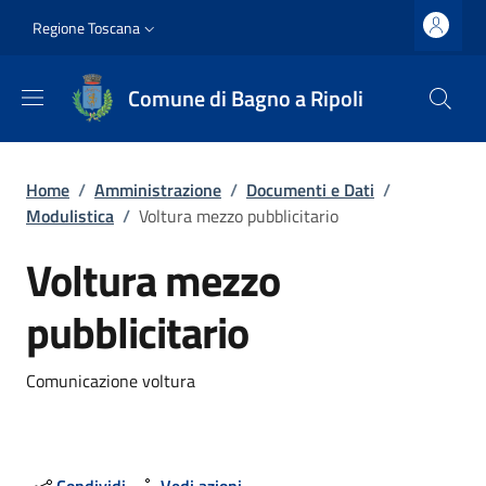
Salta al contenuto principale
Vai al contenuto del piè di pagina
Slim top
Regione Toscana
Comune di Bagno a Ripoli
Briciole di pane
Home
/
Amministrazione
/
Documenti e Dati
/
Modulistica
/
Voltura mezzo pubblicitario
Voltura mezzo
pubblicitario
Dettagli
Comunicazione voltura
Condividi
Vedi azioni