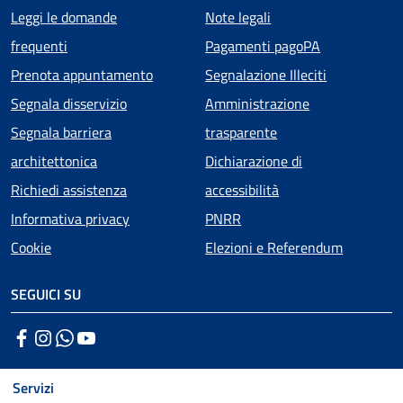
Menu piè di pagina
Leggi le domande
Note legali
frequenti
Pagamenti pagoPA
Prenota appuntamento
Segnalazione Illeciti
Segnala disservizio
Amministrazione
Segnala barriera
trasparente
architettonica
Dichiarazione di
Richiedi assistenza
accessibilità
Informativa privacy
PNRR
Cookie
Elezioni e Referendum
SEGUICI SU
Facebook
Instagram
WhatsApp
YouTube
Servizi