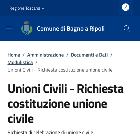
Salta al contenuto principale
Vai al contenuto del piè di pagina
Slim top
Regione Toscana
Comune di Bagno a Ripoli
Briciole di pane
Home
/
Amministrazione
/
Documenti e Dati
/
Modulistica
/
Unioni Civili - Richiesta costituzione unione civile
Unioni Civili - Richiesta
costituzione unione
civile
Dettagli
Richiesta di celebrazione di unione civile