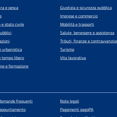
ura e pesca
Giustizia e sicurezza pubblica
e
Imprese e commercio
e stato civile
Mobilità e trasporti
ubblici
Salute, benessere e assistenza
azioni
Tributi, finanze e contravvenzio
e urbanistica
Turismo
e tempo libero
Vita lavorativa
ne e formazione
u piè di pagina
 domande frequenti
Note legali
 appuntamento
Pagamenti pagoPA