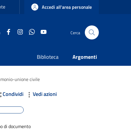
nte
Accedi all'area personale
Facebook
Instagram
WhatsApp
YouTube
u
Cerca
Biblioteca
Argomenti
imonio-unione civile
Condividi
Vedi azioni
po di documento