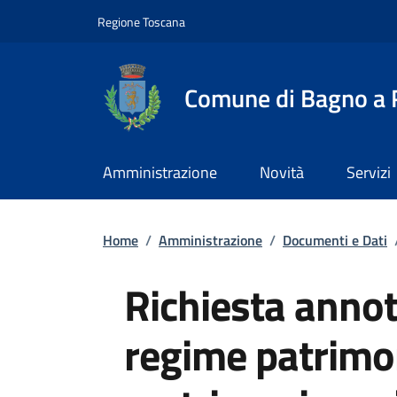
Slim top
Salta al contenuto principale
Vai al contenuto del piè di pagina
Regione Toscana
Comune di Bagno a R
Amministrazione
Novità
Servizi
Briciole di pane
Home
/
Amministrazione
/
Documenti e Dati
Richiesta anno
regime patrimo