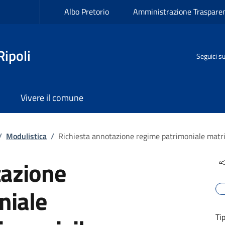
Albo Pretorio
Amministrazione Traspare
ipoli
Seguici s
Vivere il comune
/
Modulistica
/
Richiesta annotazione regime patrimoniale matr
tazione
niale
Ti