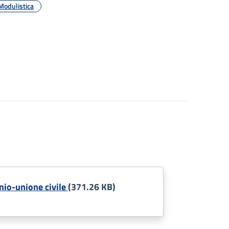
Modulistica
io-unione civile
(371.26 KB)