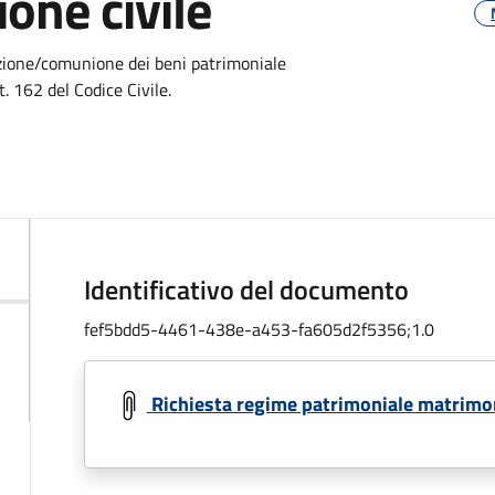
one civile
zione/comunione dei beni patrimoniale
t. 162 del Codice Civile.
Identificativo del documento
fef5bdd5-4461-438e-a453-fa605d2f5356;1.0
Richiesta regime patrimoniale matrimon