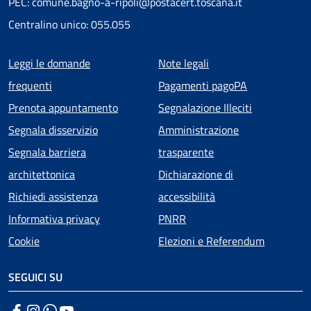
PEC: comune.bagno-a-ripoli@postacert.toscana.it
Centralino unico: 055.055
Menu piè di pagina
Leggi le domande
Note legali
frequenti
Pagamenti pagoPA
Prenota appuntamento
Segnalazione Illeciti
Segnala disservizio
Amministrazione
Segnala barriera
trasparente
architettonica
Dichiarazione di
Richiedi assistenza
accessibilità
Informativa privacy
PNRR
Cookie
Elezioni e Referendum
SEGUICI SU
Facebook
Instagram
WhatsApp
YouTube