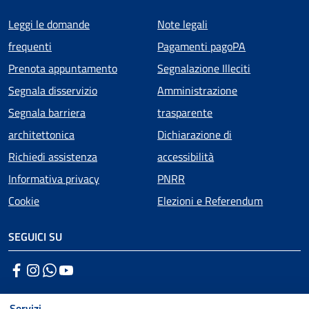
Menu piè di pagina
Leggi le domande
Note legali
frequenti
Pagamenti pagoPA
Prenota appuntamento
Segnalazione Illeciti
Segnala disservizio
Amministrazione
Segnala barriera
trasparente
architettonica
Dichiarazione di
Richiedi assistenza
accessibilità
Informativa privacy
PNRR
Cookie
Elezioni e Referendum
SEGUICI SU
Facebook
Instagram
WhatsApp
YouTube
Servizi