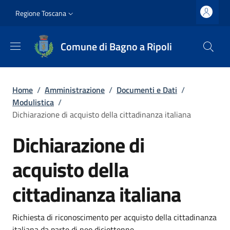
Salta al contenuto principale
Vai al contenuto del piè di pagina
Slim top
Regione Toscana
Comune di Bagno a Ripoli
Briciole di pane
Home
/
Amministrazione
/
Documenti e Dati
/
Modulistica
/
Dichiarazione di acquisto della cittadinanza italiana
Dichiarazione di
acquisto della
cittadinanza italiana
Dettagli
Richiesta di riconoscimento per acquisto della cittadinanza
italiana da parte di neo diciottenne