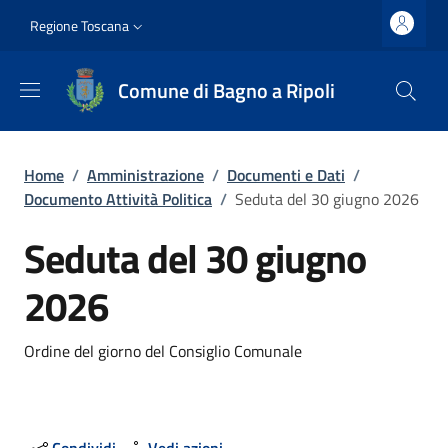
Salta al contenuto principale
Vai al contenuto del piè di pagina
Slim top
Regione Toscana
Comune di Bagno a Ripoli
Briciole di pane
Home
/
Amministrazione
/
Documenti e Dati
/
Documento Attività Politica
/
Seduta del 30 giugno 2026
Seduta del 30 giugno
2026
Dettagli
Ordine del giorno del Consiglio Comunale
Condividi
Vedi azioni