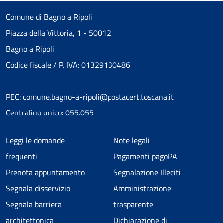
Comune di Bagno a Ripoli
Piazza della Vittoria, 1 - 50012
Bagno a Ripoli
Codice fiscale / P. IVA: 01329130486
PEC: comune.bagno-a-ripoli@postacert.toscana.it
Centralino unico: 055.055
Menu piè di pagina
Leggi le domande
Note legali
frequenti
Pagamenti pagoPA
Prenota appuntamento
Segnalazione Illeciti
Segnala disservizio
Amministrazione
Segnala barriera
trasparente
architettonica
Dichiarazione di