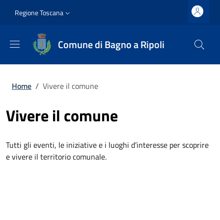
Salta al contenuto principale
Vai al contenuto del piè di pagina
Slim top
Regione Toscana
Comune di Bagno a Ripoli
Briciole di pane
Home
/
Vivere il comune
Vivere il comune
Tutti gli eventi, le iniziative e i luoghi d’interesse per scoprire
e vivere il territorio comunale.