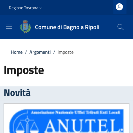
Salta al contenuto principale
Vai al contenuto del piè di pagina
Slim top
Regione Toscana
Comune di Bagno a Ripoli
Briciole di pane
Home
/
Argomenti
/
Imposte
Imposte
Novità