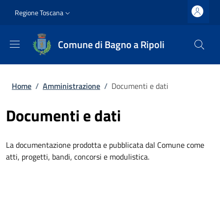
Salta al contenuto principale
Vai al contenuto del piè di pagina
Slim top
Regione Toscana
Comune di Bagno a Ripoli
Briciole di pane
Home
/
Amministrazione
/
Documenti e dati
Documenti e dati
La documentazione prodotta e pubblicata dal Comune come
atti, progetti, bandi, concorsi e modulistica.