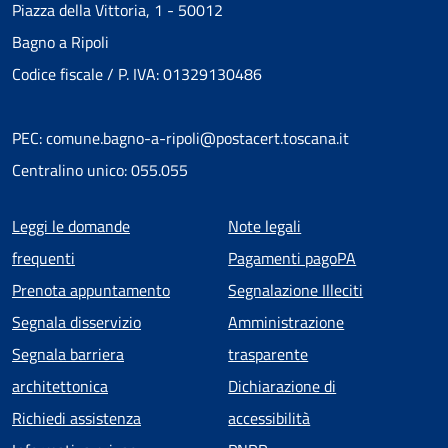
Piazza della Vittoria, 1 - 50012
Bagno a Ripoli
Codice fiscale / P. IVA: 01329130486
PEC: comune.bagno-a-ripoli@postacert.toscana.it
Centralino unico: 055.055
Menu piè di pagina
Leggi le domande
Note legali
frequenti
Pagamenti pagoPA
Prenota appuntamento
Segnalazione Illeciti
Segnala disservizio
Amministrazione
Segnala barriera
trasparente
architettonica
Dichiarazione di
Richiedi assistenza
accessibilità